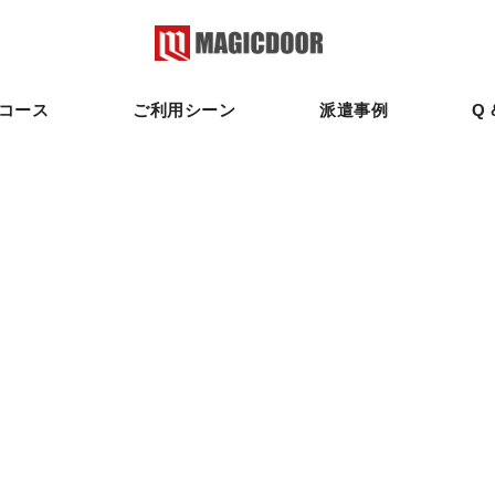
コース
ご利用シーン
派遣事例
Q 