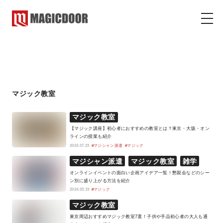
マジック教室
マジックドア
コラム
マジック教室
マジック教室
【マジック講座】初心者におすすめの教室とは？東京・大阪・オン
ラインの授業も紹介
2024.07.23
#マジシャン派遣
#マジック
マジシャン派遣
マジック教室
雑学
オンラインイベントの面白い企画アイデア一覧！懇親会などのシー
ン別に盛り上がる方法を紹介
2024.03.19
#マジック
マジック教室
東京周辺おすすめマジック教室7選！子供や手品初心者の大人も通