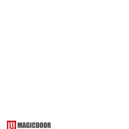
その他のマジック
カードマジック
クロースアップマジック
ゲーム・遊び
ショップ・バー
ステージマジック
マジシャン
マジシャン派遣
マジックショー
マジック教室
結婚式
雑学
マジシャン派遣
2025.02.17