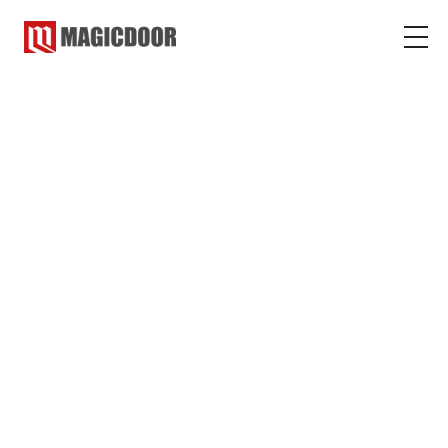
マジックドア
コラム
雑学
雑学
2019.01.22
2024.10.23