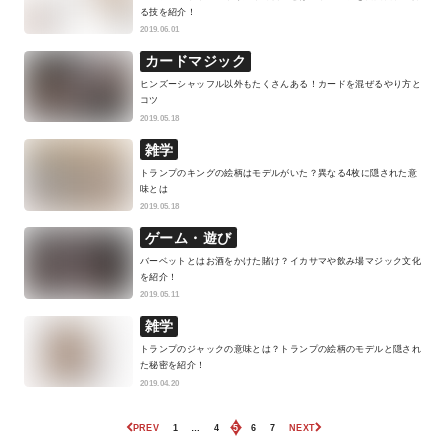
る技を紹介！
2019.06.01
カードマジック
ヒンズーシャッフル以外もたくさんある！カードを混ぜるやり方と
コツ
2019.05.18
雑学
トランプのキングの絵柄はモデルがいた？異なる4枚に隠された意
味とは
2019.05.18
ゲーム・遊び
バーベットとはお酒をかけた賭け？イカサマや飲み場マジック文化
を紹介！
2019.05.11
雑学
トランプのジャックの意味とは？トランプの絵柄のモデルと隠され
た秘密を紹介！
2019.04.20
PREV
1
…
4
5
6
7
NEXT