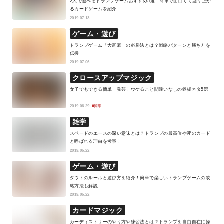
2人で遊べるトランプゲームおすすめ5選！簡単で面白くて盛り上が
るカードゲームを紹介
2019.07.13
ゲーム・遊び
トランプゲーム「大富豪」の必勝法とは？戦略パターンと勝ち方を
伝授
2019.07.06
クロースアップマジック
女子でもできる簡単一発芸！ウケること間違いなしの鉄板ネタ5選
2019.06.29
#簡単
雑学
スペードのエースの深い意味とは？トランプの最高位や死のカード
と呼ばれる理由を考察！
2019.06.22
ゲーム・遊び
ダウトのルールと遊び方を紹介！簡単で楽しいトランプゲームの攻
略方法も解説
2019.06.22
カードマジック
カーディストリーのやり方や練習法とは？トランプを自由自在に操