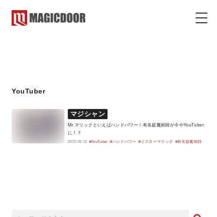
YouTuber
マジックドア
コラム
YouTuber
マジシャン
Mr.マリックといえばハンドパワー！有名超魔術師が今やYouTuber
に！？
2020.08.19
#YouTuber
#ハンドパワー
#ミスターマリック
#有名超魔術師