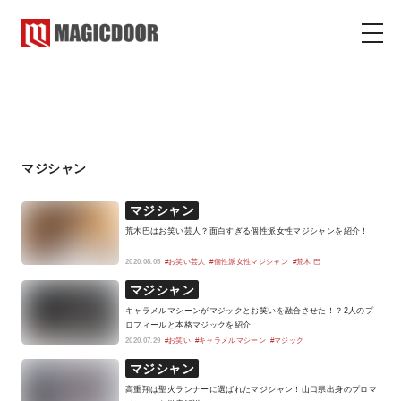
マジシャン
マジックドア
コラム
マジシャン
マジシャン
荒木巴はお笑い芸人？面白すぎる個性派女性マジシャンを紹介！
2020.08.05
#お笑い芸人
#個性派女性マジシャン
#荒木 巴
マジシャン
キャラメルマシーンがマジックとお笑いを融合させた！？2人のプ
ロフィールと本格マジックを紹介
2020.07.29
#お笑い
#キャラメルマシーン
#マジック
マジシャン
高重翔は聖火ランナーに選ばれたマジシャン！山口県出身のプロマ