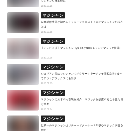
ジシャンを徹底解説
2020.07.25
マジシャン
原大樹は世界が認めるイリュージョニスト！天才マジシャンの現在
とは
2020.07.18
マジシャン
【テレビ出演】マジシャンRyu-kaがNHK Eテレでマジック披露！
2020.07.18
マジシャン
ジロリアン陸はマジシャンでボクサー！ラーメン年間320杯を食べ
てアウトデラックスにも出演
2020.07.15
マジシャン
マジシャンのおすすめ衣装を紹介！マジックを披露するなら見た目
も重要
2020.07.04
マジシャン
世界一のマジシャンはリチャードターナー？年収やマジック内容を
紹介！