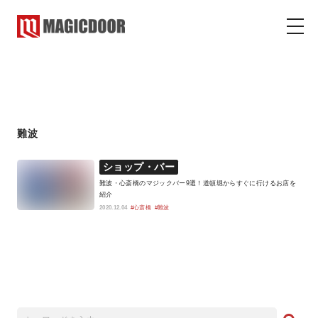
難波
マジックドア
コラム
難波
ショップ・バー
難波・心斎橋のマジックバー9選！道頓堀からすぐに行けるお店を
紹介
2020.12.04
#心斎橋
#難波