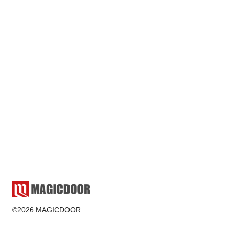
クロースアップマジック
ゲーム・遊び
ショップ・バー
ステージマジック
マジシャン
マジシャン派遣
マジックショー
マジック教室
結婚式
雑学
マジシャン派遣
2025.02.17
ゲーム・遊び
©2026 MAGICDOOR