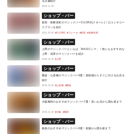
る店舗紹介
2022.11.30
ショップ・バー
新宿・歌舞伎町のマジックバーCUORE(クオーレ)！口コミやコー
スプランを紹介
2021.03.05
#CUORE
#クレーオ
#新宿
#歌舞伎町
ショップ・バー
上野のマジックバーといえば「MAGICシマ」！他にもおすすめな
上野・浅草のマジックバーを紹介
2020.12.18
#上野
ショップ・バー
難波・心斎橋のマジックバー9選！道頓堀からすぐに行けるお店を
紹介
2020.12.04
#心斎橋
#難波
ショップ・バー
大阪梅田のおすすめマジックバー7選！安いお店から隠れ家まで
2020.11.20
#大阪
#梅田
ショップ・バー
銀座のおすすめマジックバー6選！老舗から隠れ家まで